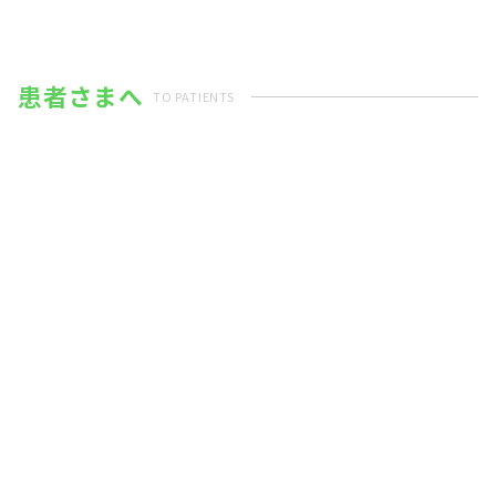
患者さまへ
TO PATIENTS
外来受診の流れ
外来診察スケジュール
担当医変更のお知らせ
大東中央病院の特徴
入院のご案内
各種健診について
患者さまへのお願い
個人情報保護方針
リスボン宣言について