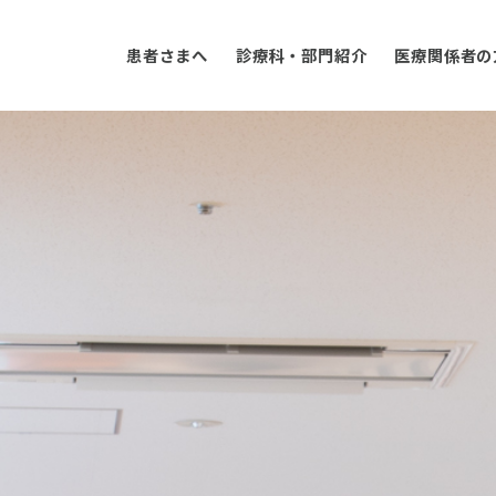
患者さまへ
診療科・部門紹介
医療関係者の
外来診察スケジュール
外科
病院理念
担当
整形
病院
入院のご案内
泌尿器科
組織図
各種
皮膚
大東
個人情報保護方針
放射線科
厚生労働大臣が定める院内掲示事項
リス
麻酔
藤井
その他の科
事務部