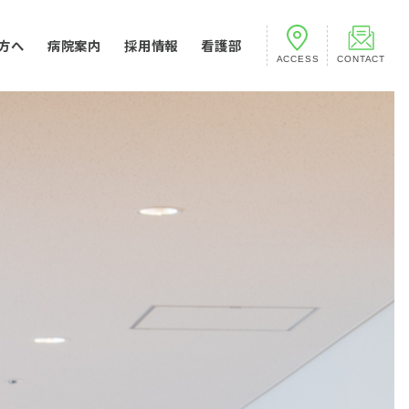
方へ
病院案内
採用情報
看護部
CONTACT
ACCESS
医変更のお知らせ
外科
概要
健診について
科
中央病院のあゆみ
ボン宣言について
科
会関連施設