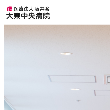
外来受診の流れ
内科
ご挨拶
大東中央病院の特徴
脳神経外科
アクセス
患者さまへのお願い
耳鼻咽喉科
フロアガイド
リハビリテーション科
診療技術部