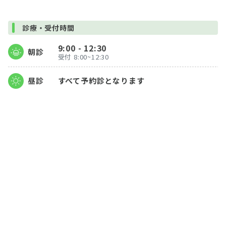
診療・受付時間
9:00 - 12:30
朝診
受付 8:00~12:30
昼診
すべて予約診となります
18:00 - 20:00
夜診
受付17:00~19:30
※月・火・金曜は夜診休診
休診日
土曜午後、日曜、祝日、年末年始
外来診察スケジュール
担当医変更のお知らせ